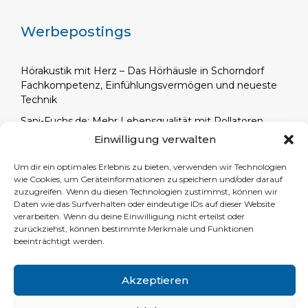
Werbepostings
Hörakustik mit Herz – Das Hörhäusle in Schorndorf
Fachkompetenz, Einfühlungsvermögen und neueste
Technik
Sani-Fuchs.de: Mehr Lebensqualität mit Rollatoren,
Elektromobilen und Pflegebetten – Mehr Mobilität,
Einwilligung verwalten
Sicherheit und Komfort im Alltag
Um dir ein optimales Erlebnis zu bieten, verwenden wir Technologien
Notfallmedizin leicht gemacht: Ihre Ausrüstung vom
wie Cookies, um Geräteinformationen zu speichern und/oder darauf
Profi – Alles für Beatmung, Diagnostik und Rettung –
zuzugreifen. Wenn du diesen Technologien zustimmst, können wir
vertrauen Sie auf geprüfte Qualität und schnellen
Daten wie das Surfverhalten oder eindeutige IDs auf dieser Website
Service.
verarbeiten. Wenn du deine Einwilligung nicht erteilst oder
zurückziehst, können bestimmte Merkmale und Funktionen
Welche Kopfhörer eignen sich für Hörgeräteträger?
beeinträchtigt werden.
Akzeptieren